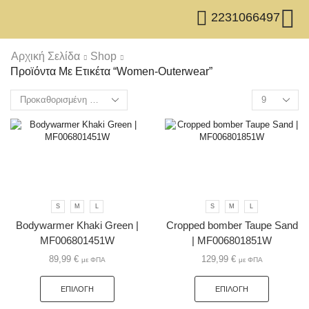
2231066497
Αρχική Σελίδα
Shop
Προϊόντα Με Ετικέτα “Women-Outerwear”
S
M
L
S
M
L
Bodywarmer Khaki Green |
Cropped bomber Taupe Sand
MF006801451W
| MF006801851W
89,99
€
129,99
€
με ΦΠΑ
με ΦΠΑ
ΕΠΙΛΟΓΉ
ΕΠΙΛΟΓΉ