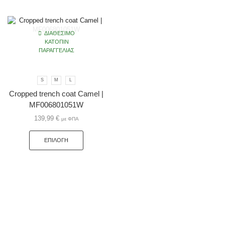
ΔΙΑΘΈΣΙΜΟ
ΚΑΤΌΠΙΝ
ΠΑΡΑΓΓΕΛΊΑΣ
S
M
L
Cropped trench coat Camel |
MF006801051W
139,99
€
με ΦΠΑ
ΕΠΙΛΟΓΉ
Πληροφορίες