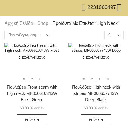
2231066497
Αρχική Σελίδα
Shop
Προϊόντα Με Ετικέτα “high Neck”
ΕΞΑΝΤΛΗΜΈΝΟ
ΕΞΑΝΤΛΗΜΈΝΟ
S
M
L
S
M
L
XL
Πουλόβερ Front seam with
Πουλόβερ High neck with
high neck MF006610343W
stripes MF006607743W
Frost Green
Deep Black
69,99
€
69,99
€
με ΦΠΑ
με ΦΠΑ
ΕΠΙΛΟΓΉ
ΕΠΙΛΟΓΉ