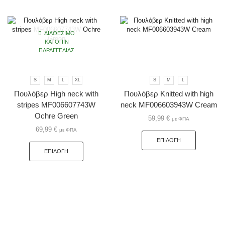
ΔΙΑΘΈΣΙΜΟ
ΚΑΤΌΠΙΝ
ΠΑΡΑΓΓΕΛΊΑΣ
S
M
L
XL
S
M
L
Πουλόβερ High neck with
Πουλόβερ Knitted with high
stripes MF006607743W
neck MF006603943W Cream
Ochre Green
59,99
€
με ΦΠΑ
69,99
€
με ΦΠΑ
ΕΠΙΛΟΓΉ
ΕΠΙΛΟΓΉ