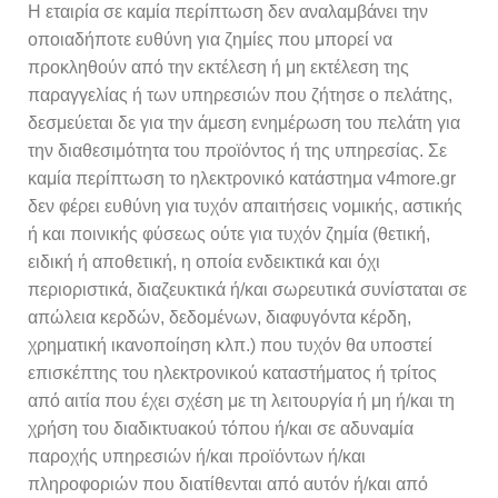
Η εταιρία σε καμία περίπτωση δεν αναλαμβάνει την
οποιαδήποτε ευθύνη για ζημίες που μπορεί να
προκληθούν από την εκτέλεση ή μη εκτέλεση της
παραγγελίας ή των υπηρεσιών που ζήτησε ο πελάτης,
δεσμεύεται δε για την άμεση ενημέρωση του πελάτη για
την διαθεσιμότητα του προϊόντος ή της υπηρεσίας. Σε
καμία περίπτωση το ηλεκτρονικό κατάστημα v4more.gr
δεν φέρει ευθύνη για τυχόν απαιτήσεις νομικής, αστικής
ή και ποινικής φύσεως ούτε για τυχόν ζημία (θετική,
ειδική ή αποθετική, η οποία ενδεικτικά και όχι
περιοριστικά, διαζευκτικά ή/και σωρευτικά συνίσταται σε
απώλεια κερδών, δεδομένων, διαφυγόντα κέρδη,
χρηματική ικανοποίηση κλπ.) που τυχόν θα υποστεί
επισκέπτης του ηλεκτρονικού καταστήματος ή τρίτος
από αιτία που έχει σχέση με τη λειτουργία ή μη ή/και τη
χρήση του διαδικτυακού τόπου ή/και σε αδυναμία
παροχής υπηρεσιών ή/και προϊόντων ή/και
πληροφοριών που διατίθενται από αυτόν ή/και από