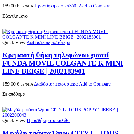
159,00
€
Προσθήκη στο καλάθι
Add to Compare
με ΦΠΑ
Εξαντλημένο
Quick View
Διαβάστε περισσότερα
Κρεμαστή θήκη τηλεφώνου χιαστί
FUNDA MOVIL COLGANTE K MINI
LINE BEIGE | 2002183901
159,00
€
Διαβάστε περισσότερα
Add to Compare
με ΦΠΑ
Σε απόθεμα
Quick View
Προσθήκη στο καλάθι
Μεγάλη τσάντα Ώμου CITY L. TOUS