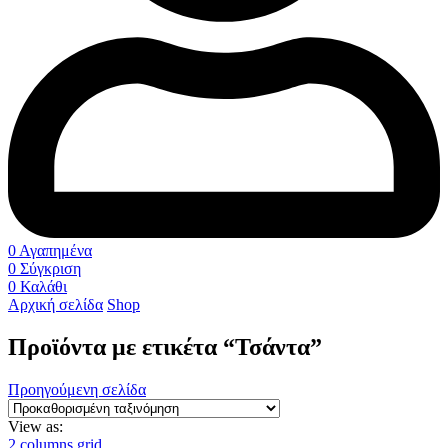
0
Αγαπημένα
0
Σύγκριση
0
Καλάθι
Αρχική σελίδα
Shop
Προϊόντα με ετικέτα “Τσάντα”
Προηγούμενη σελίδα
View as:
2 columns grid