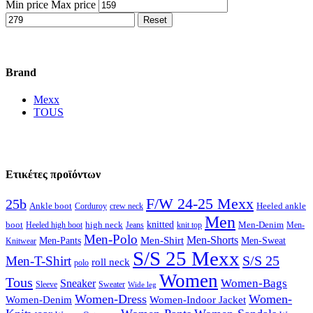
Min price
Max price
Reset
Βrand
Mexx
TOUS
Ετικέτες προϊόντων
F/W 24-25 Mexx
25b
Ankle boot
Corduroy
crew neck
Heeled ankle
Men
knitted
boot
Heeled high boot
high neck
Jeans
knit top
Men-Denim
Men-
Men-Polo
Men-Shirt
Men-Shorts
Men-Pants
Men-Sweat
Knitwear
S/S 25 Mexx
S/S 25
Men-T-Shirt
roll neck
polo
Women
Tous
Women-Bags
Sneaker
Sleeve
Sweater
Wide leg
Women-Dress
Women-
Women-Denim
Women-Indoor Jacket