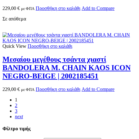
229,00
€
Προσθήκη στο καλάθι
Add to Compare
με ΦΠΑ
Σε απόθεμα
Quick View
Προσθήκη στο καλάθι
Μεσαίου μεγέθους τσάντα χιαστί
BANDOLERA M. CHAIN KAOS ICON
NEGRO-BEIGE | 2002185451
229,00
€
Προσθήκη στο καλάθι
Add to Compare
με ΦΠΑ
1
2
3
next
Φίλτρο τιμής