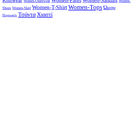
Knitwear
Women-Pants
Women-Sandals
Women-Outerwear
Women-
Women-Tops
Women-T-Shirt
Ώμου
Shoes
Women-Skirt
Τσάντα
Χιαστί
Πορτοφόλι