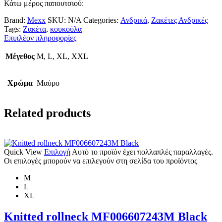
Κάτω μέρος παπουτσιού:
Brand:
Mexx
SKU:
N/A
Categories:
Ανδρικά
,
Ζακέτες Ανδρικές
Tags:
Ζακέτα
,
κουκούλα
Επιπλέον πληροφορίες
Μέγεθος
M, L, XL, XXL
Χρώμα
Μαύρο
Related products
Quick View
Επιλογή
Αυτό το προϊόν έχει πολλαπλές παραλλαγές.
Οι επιλογές μπορούν να επιλεγούν στη σελίδα του προϊόντος
M
L
XL
Knitted rollneck MF006607243M Black